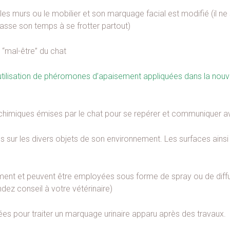
es murs ou le mobilier et son marquage facial est modifié (il ne s
 passe son temps à se frotter partout)
“mal-être” du chat
utilisation de phéromones d’apaisement appliquées dans la nouve
chimiques émises par le chat pour se repérer et communiquer 
s sur les divers objets de son environnement. Les surfaces ainsi
ment et peuvent être employées sous forme de spray ou de diffuse
dez conseil à votre vétérinaire)
pour traiter un marquage urinaire apparu après des travaux.