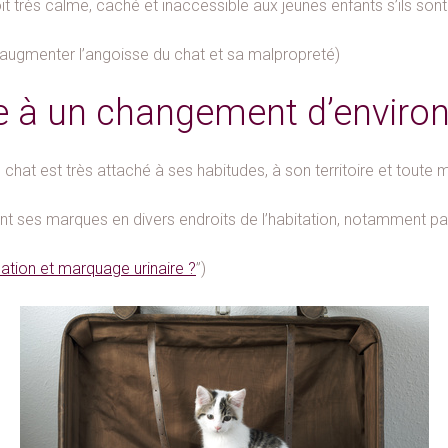
it très calme, caché et inaccessible aux jeunes enfants s’ils sont
u’augmenter l’angoisse du chat et sa malpropreté)
e à un changement d’envir
 est très attaché à ses habitudes, à son territoire et toute mo
ant ses marques en divers endroits de l’habitation, notamment p
nation et marquage urinaire ?
”)