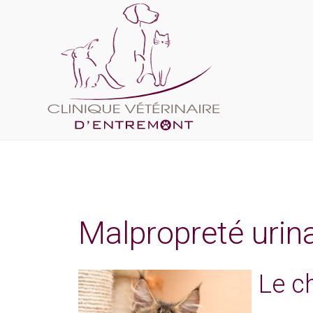
Malpropreté urina
Le ch