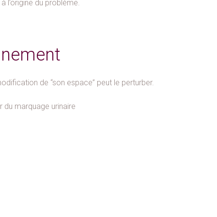
 à l’origine du problème.
onnement
dification de “son espace” peut le perturber.
ar du marquage urinaire