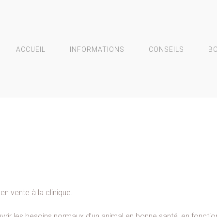
ACCUEIL
INFORMATIONS
CONSEILS
B
n vente à la clinique.
vrir les besoins normaux d’un animal en bonne santé, en fonctio