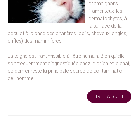
champignons
filamenteux, les
dermatophytes, à
la surface de la
peau et à la base des phanères (poils, cheveux, ongles,
griffes) des mammifères.
La teigne est transmissible à l’être humain. Bien qu’elle
soit fréquemment diagnostiquée chez le chien et le chat,
ce dernier reste la principale source de contamination
de l’homme.
LIRE LA SUITE