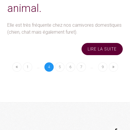
animal.
Elle est très fréquente chez nos carnivores domestiques
(chien, chat mais également furet).
LIRE LA SUITE
1
...
4
5
6
7
...
9