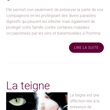
Elle permet, non seulement, de préserver la santé de vos
compagnons en les protégeant des divers parasites
digestifs qui peuvent les infester mais également de
protéger votre famille contre certaines maladies
occasionnées par les vers et transmissibles à l’homme.
LIRE LA SUITE
La teigne
La teigne est une
affection liée à la
présence de