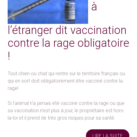
à
l’étranger dit vaccination
contre la rage obligatoire
!
Tout chien ou chat qui rentre sur le territoire français ou
qui en sort doit obligatoirement être vacciné contre la
rage!
Si l’animal n’a jamais été vacciné contre la rage ou que
sa vaccination n’est plus à jour, le propriétaire est hors-
la-loi et il prend de très gros risques pour sa santé.
LIRE LA SUITE